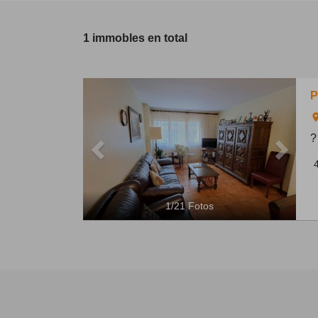
1 immobles en total
Previous
Next
P
ro
?
1
/
21
Fotos