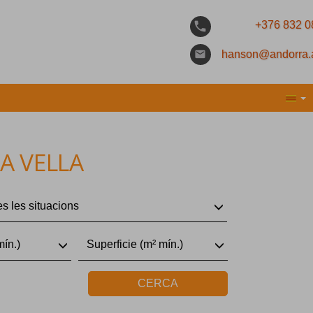
phone
+376 832 0
email
hanson@andorra.
A VELLA
es les situacions
mín.)
Superficie (m² mín.)
CERCA