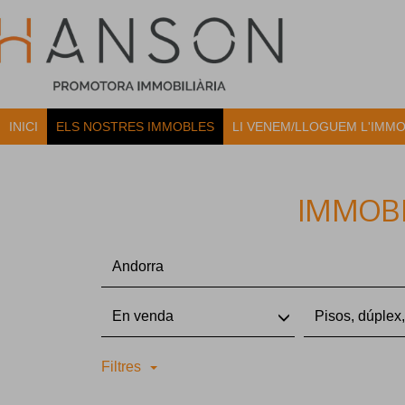
INICI
ELS NOSTRES IMMOBLES
LI VENEM/LLOGUEM L'IMM
IMMOBL
Andorra
En venda
Pisos, dúplex,
Filtres