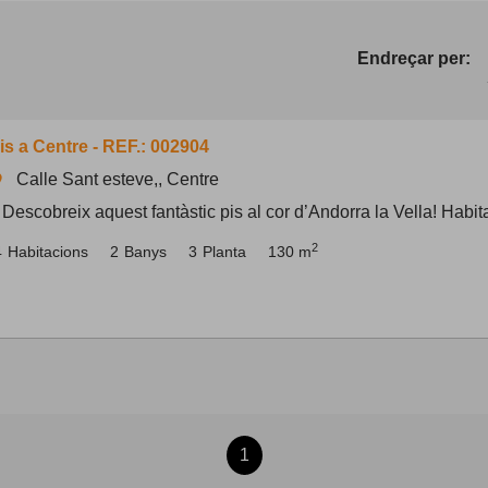
Endreçar per:
is a Centre - REF.: 002904
Calle Sant esteve,, Centre
om
 Descobreix aquest fantàstic pis al cor d’Andorra la Vella! Habita
2
4
Habitacions
2
Banys
3
Planta
130 m
1